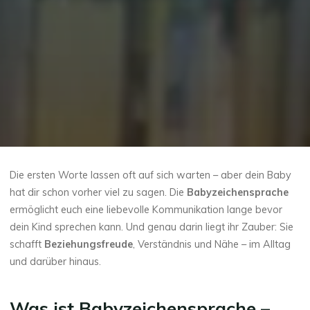
Die ersten Worte lassen oft auf sich warten – aber dein Baby
hat dir schon vorher viel zu sagen. Die
Babyzeichensprache
ermöglicht euch eine liebevolle Kommunikation lange bevor
dein Kind sprechen kann. Und genau darin liegt ihr Zauber: Sie
schafft
Beziehungsfreude
, Verständnis und Nähe – im Alltag
und darüber hinaus.
Was ist Babyzeichensprache –