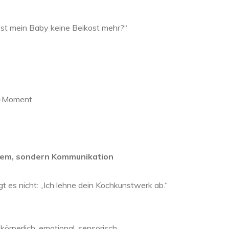
st mein Baby keine Beikost mehr?“
a-Moment.
blem, sondern Kommunikation
t es nicht: „Ich lehne dein Kochkunstwerk ab.“
rperlich, emotional, sensorisch.