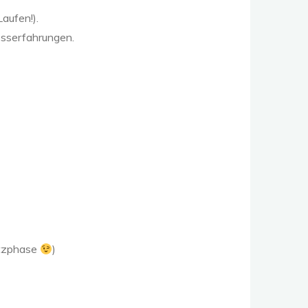
aufen!).
 Esserfahrungen.
otzphase
)