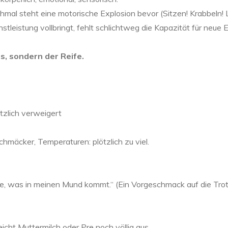
l steht eine motorische Explosion bevor (Sitzen! Krabbeln! L
tleistung vollbringt, fehlt schlichtweg die Kapazität für neue
s, sondern der Reife.
zlich verweigert
hmäcker, Temperaturen: plötzlich zu viel.
e, was in meinen Mund kommt.“ (Ein Vorgeschmack auf die Tr
icht Muttermilch oder Pre noch völlig aus.