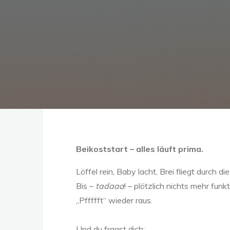
Beikoststart – alles läuft prima.
Löffel rein, Baby lacht, Brei fliegt durch d
Bis –
tadaaa
! – plötzlich nichts mehr fun
„Pffffft“ wieder raus.
Und du fragst dich: