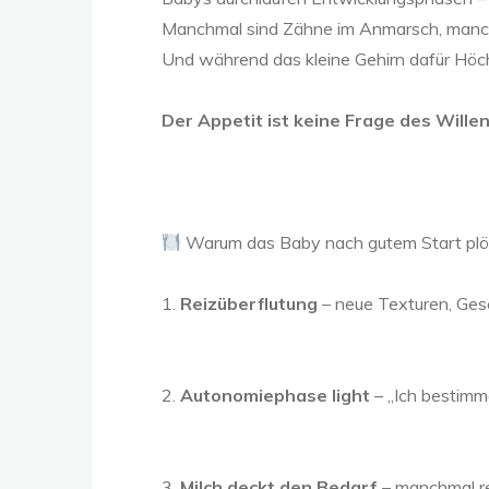
Manchmal sind Zähne im Anmarsch, manchma
Und während das kleine Gehirn dafür Höchs
Der Appetit ist keine Frage des Willen
Warum das Baby nach gutem Start plöt
1.
Reizüberflutung
– neue Texturen, Gesc
2.
Autonomiephase light
– „Ich bestimm
3.
Milch deckt den Bedarf
– manchmal re