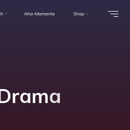
ch
Aha-Momente
Shop
D
r
a
m
a