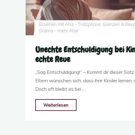
Erziehen mit Aha – Trotzphase, Grenzen & Resp
Drama – mehr Aha!
Unechte Entschuldigung bei Kin
echte Reue
„Sag Entschuldigung!“ – Kommt dir dieser Satz
Eltern wünschen sich, dass ihre Kinder lernen, 
Doch oft bleibt es bei …
"Unechte
Weiterlesen
Entschuldigung
bei
Kindern: