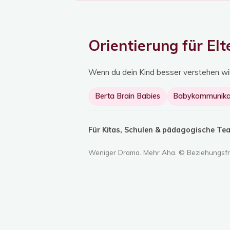
So
gelingt
echte
Orientierung für El
Reue"
Wenn du dein Kind besser verstehen wills
Berta Brain Babies
Babykommunika
Für Kitas, Schulen & pädagogische Te
Weniger Drama. Mehr Aha. © Beziehungsf