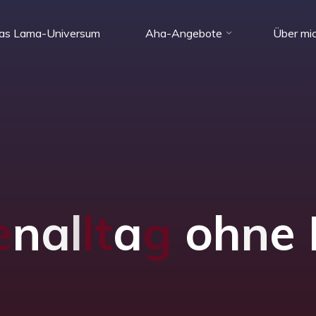
Das Lama-Universum
Aha-Angebote
Über mi
e
n
a
l
l
t
a
g
o
h
n
e